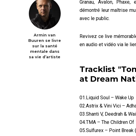
Granau, Avalon, Phaxe,
démontré leur maîtrise m
avec le public.
Armin van
Revivez ce live mémorable
Buuren se livre
en audio et vidéo via le l
sur la santé
mentale dans
sa vie d’artiste
Tracklist "T
at Dream Nat
01.Liquid Soul – Wake Up
02.Astrix & Vini Vici – Adh
03.Shanti V, Deedrah & Wai
04.TMA – The Children Of
05.Sulfurex – Point Break (