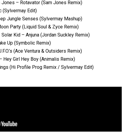
 Jones – Rotavator (Sam Jones Remix)
 (Sylvermay Edit)
eep Jungle Senses (Sylvermay Mashup)
Moon Party (Liquid Soul & Zyce Remix)
. Solar Kid – Anjuna (Jordan Suckley Remix)
ake Up (Symbolic Remix)
 U.F.O.’s (Ace Ventura & Outsiders Remix)
– Hey Girl Hey Boy (Animalis Remix)
ings (Hi Profile Prog Remix / Sylvermay Edit)