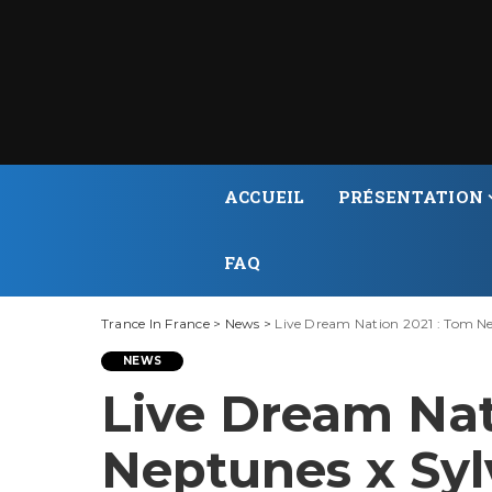
ACCUEIL
PRÉSENTATION
FAQ
Trance In France
>
News
>
Live Dream Nation 2021 : Tom N
NEWS
Live Dream Nat
Neptunes x Sy