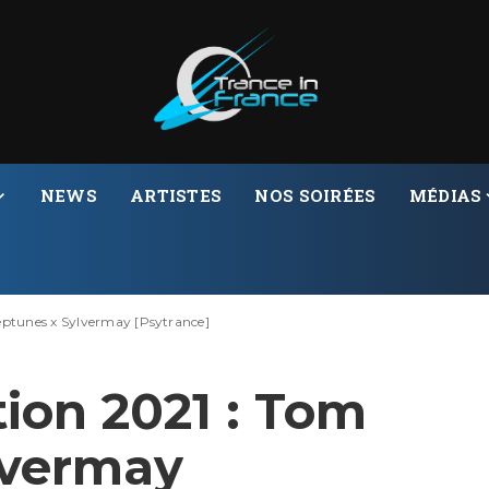
NEWS
ARTISTES
NOS SOIRÉES
MÉDIAS
eptunes x Sylvermay [Psytrance]
ion 2021 : Tom
lvermay