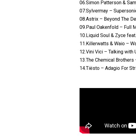
06.Simon Patterson & Sam
07.Sylvermay – Supersonic
08.Astrix – Beyond The D
09.Paul Oakenfold – Full 
10.Liquid Soul & Zyce feat
11.Killerwatts & Waio – W
12.Vini Vici – Talking with
13.The Chemical Brothers 
14.Tiësto – Adagio For Str