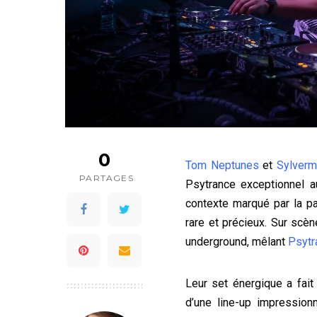
0
Tom Neptunes
et
Sylverm
PARTAGES
Psytrance exceptionnel 
contexte marqué par la p
rare et précieux. Sur scèn
underground, mêlant
Psytr
Leur set énergique a fait
d’une line-up impression