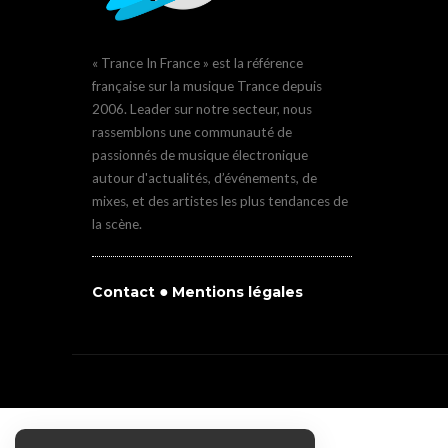
« Trance In France » est la référence
française sur la musique Trance depuis
2006. Leader sur notre secteur, nous
rassemblons une communauté de
passionnés de musique électronique
autour d'actualités, d’événements, de
mixes, et des artistes les plus tendances de
la scène.
●
Contact
Mentions légales