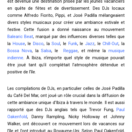
est devenue une destination prisée par les jeunes vacanciers
en quête de fêtes et de divertissement. Des DJs locaux
comme Alfredo Fiorito, Pippi, et José Padilla mélangeaient
divers styles musicaux pour créer une ambiance estivale et
festive. Cette fusion a donné naissance au mouvement
Balearic Beat
, marqué par des influences diverses telles que
la
House
, le
Disco
, la
Soul
, le
Funk
, le
Jazz
, le
Chill-Out
, la
Bossa Nova
, la
Salsa
, le
Reggae
, et même la
musique
indienne
. À Ibiza, n’importe quel style de musique pouvait
être joué tant qu’il complétait l’atmosphère détendue et
positive de l’île.
Les compilations de DJs, en particulier celles de José Padilla
du Café Del Mar, ont joué un rôle crucial dans la diffusion de
cette ambiance unique d’Ibiza à travers le monde. Il est aussi
rapporté que des DJs anglais tels que Trevor Fung,
Paul
Oakenfold
, Danny Rampling, Nicky Holloway et Johnny
Walker, ont découvert ce mouvement lors de vacances sur
l’île et l’ont introduit au Royaume-Uni. Selon Paul Oakenfold,