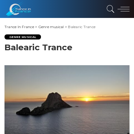
Trance In France
>
Genre musical
>
Balearic Trance
GENRE MUSICAL
Balearic Trance