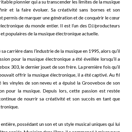
itable pionnier qui a su transcender les limites de la musique
inir et la faire évoluer. Sa créativité sans bornes et son
t permis de marquer une génération et de conquérir le cœur
ectronique du monde entier. Il est l’un des DJ/producteurs
ts et populaires de la musique électronique actuelle.
a carrière dans l’industrie de la musique en 1995, alors qu’il
assion pour la musique électronique a été éveillée lorsqu’il a
ox 303, le dernier jouet de son frère. La première fois qu’il
pouvait offrir la musique électronique, il a été captivé. Au fil
 les vinyles de son neveu et a épuisé la Groovebox de son
don pour la musique. Depuis lors, cette passion est restée
ntinue de nourrir sa créativité et son succès en tant que
tronique.
 entière, possédant un son et un style musical uniques qui lui
être copiés. Musicien dans l’âme, il a commencé à mixer pour