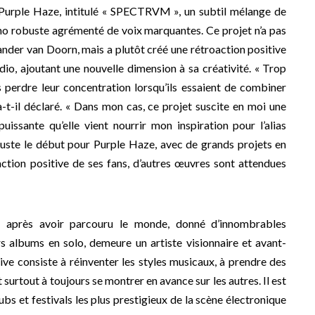
 Purple Haze, intitulé « SPECTRVM », un subtil mélange de
o robuste agrémenté de voix marquantes. Ce projet n’a pas
ander van Doorn, mais a plutôt créé une rétroaction positive
dio, ajoutant une nouvelle dimension à sa créativité. « Trop
es perdre leur concentration lorsqu’ils essaient de combiner
a-t-il déclaré. « Dans mon cas, ce projet suscite en moi une
puissante qu’elle vient nourrir mon inspiration pour l’alias
juste le début pour Purple Haze, avec de grands projets en
action positive de ses fans, d’autres œuvres sont attendues
après avoir parcouru le monde, donné d’innombrables
rs albums en solo, demeure un artiste visionnaire et avant-
ive consiste à réinventer les styles musicaux, à prendre des
 surtout à toujours se montrer en avance sur les autres. Il est
ubs et festivals les plus prestigieux de la scène électronique