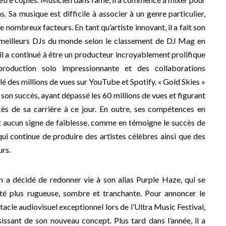
 Sa musique est difficile à associer à un genre particulier,
de nombreux facteurs. En tant qu’artiste innovant, il a fait son
 meilleurs DJs du monde selon le classement de DJ Mag en
il a continué à être un producteur incroyablement prolifique
production solo impressionnante et des collaborations
é des millions de vues sur YouTube et Spotify. « Gold Skies »
son succès, ayant dépassé les 60 millions de vues et figurant
ès de sa carrière à ce jour. En outre, ses compétences en
 aucun signe de faiblesse, comme en témoigne le succès de
ui continue de produire des artistes célèbres ainsi que des
rs.
 a décidé de redonner vie à son alias Purple Haze, qui se
ité plus rugueuse, sombre et tranchante. Pour annoncer le
ctacle audiovisuel exceptionnel lors de l’Ultra Music Festival,
sissant de son nouveau concept. Plus tard dans l’année, il a