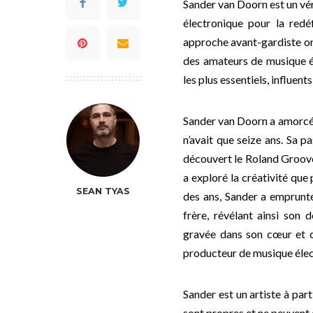
Sander van Doorn est un vér
électronique pour la redéf
approche avant-gardiste on
des amateurs de musique él
les plus essentiels, influen
Sander van Doorn a amorcé s
n’avait que seize ans. Sa p
découvert le Roland Grooveb
a exploré la créativité que 
SEAN TYAS
des ans, Sander a emprunté
frère, révélant ainsi son 
gravée dans son cœur et co
producteur de musique élec
Sander est un artiste à part
sont propres et ne peuvent 