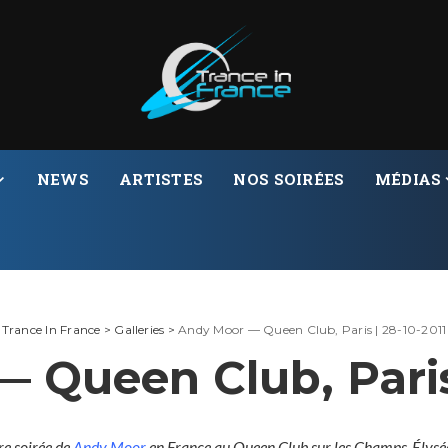
NEWS
ARTISTES
NOS SOIRÉES
MÉDIAS
Trance In France
>
Galleries
>
Andy Moor — Queen Club, Paris | 28-10-2011
 Queen Club, Paris 
re soirée de
Andy Moor
en France au Queen Club sur les Champs-Élysées