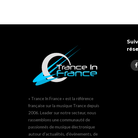
Suiv
rés
« Trance In France » est la référence
française sur la musique Trance depuis
2006. Leader sur notre secteur, nous
rassemblons une communauté de
passionnés de musique électronique
autour d'actualités, d’événements, de