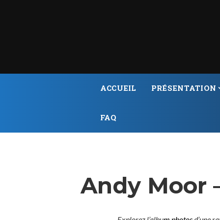
ACCUEIL
PRÉSENTATION
FAQ
Andy Moor —
Explorez l’albu
m photos
d’une ra