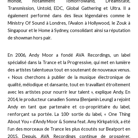
monde, notamment Tomorrowland, Dreamstate,
Transmission, Untold, EDC, Global Gathering et Ultra. Il a
également performé dans des lieux légendaires comme le
Ministry Of Sound à Londres, l’Avalon à Hollywood, le Zouk à
Singapour et le Home à Sydney, consolidant ainsi sa réputation
de showman hors pair.
En 2006, Andy Moor a fondé AVA Recordings, un label
spécialisé dans la Trance et la Progressive, qui met en lumière
des artistes talentueux tout en soutenant de nouveaux venus.
« Nous cherchons à publier de la musique électronique de
qualité, mélodique et dansante, tout en travaillant étroitement
avec les artistes pour nourrir leur talent », explique Andy. En
2014, le producteur canadien Somna (Benjamin Leung) a rejoint
Andy en tant que partenaire et co-propriétaire du label,
renforçant sa portée. La 100ᵉ sortie du label, « One Thing
About You » d’Andy Moor & Somna feat. Amy Kirkpatrick, a été
l’un des morceaux de Trance les plus écoutés sur Beatport en
2015. Depuis, AVA Recordings continue de prospérer,