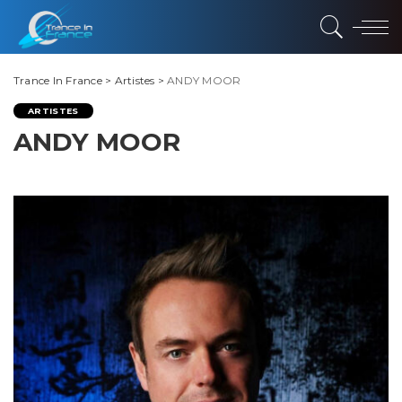
Trance In France
>
Artistes
>
ANDY MOOR
ARTISTES
ANDY MOOR