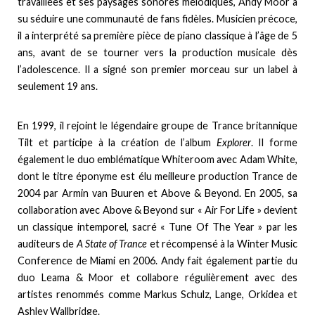
travaillées et ses paysages sonores mélodiques, Andy Moor a
su séduire une communauté de fans fidèles. Musicien précoce,
il a interprété sa première pièce de piano classique à l’âge de 5
ans, avant de se tourner vers la production musicale dès
l’adolescence. Il a signé son premier morceau sur un label à
seulement 19 ans.
En 1999, il rejoint le légendaire groupe de Trance britannique
Tilt et participe à la création de l’album
Explorer
. Il forme
également le duo emblématique Whiteroom avec Adam White,
dont le titre éponyme est élu meilleure production Trance de
2004 par Armin van Buuren et Above & Beyond. En 2005, sa
collaboration avec Above & Beyond sur « Air For Life » devient
un classique intemporel, sacré « Tune Of The Year » par les
auditeurs de
A State of Trance
et récompensé à la Winter Music
Conference de Miami en 2006. Andy fait également partie du
duo Leama & Moor et collabore régulièrement avec des
artistes renommés comme Markus Schulz, Lange, Orkidea et
Ashley Wallbridge.