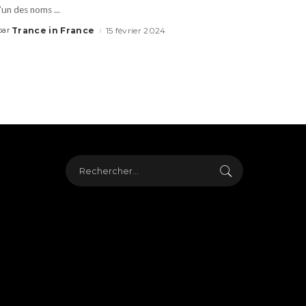
l’un des noms
...
Trance in France
15 février 2024
par