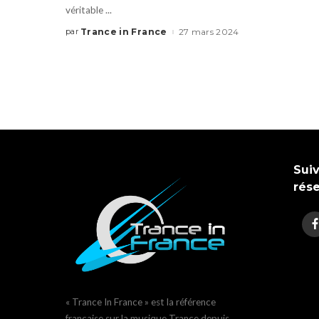
véritable
...
Trance in France
27 mars 2024
par
Suiv
rés
« Trance In France » est la référence
française sur la musique Trance depuis