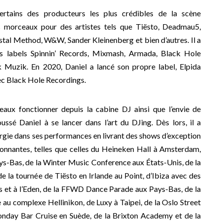
certains des producteurs les plus crédibles de la scène
s morceaux pour des artistes tels que Tiësto, Deadmau5,
tal Method, W&W, Sander Kleinenberg et bien d’autres. Il a
es labels Spinnin’ Records, Mixmash, Armada, Black Hole
Muzik. En 2020, Daniel a lancé son propre label, Elpida
ec Black Hole Recordings.
eaux fonctionner depuis la cabine DJ ainsi que l’envie de
ssé Daniel à se lancer dans l’art du DJing. Dès lors, il a
ergie dans ses performances en livrant des shows d’exception
onnantes, telles que celles du Heineken Hall à Amsterdam,
ys-Bas, de la Winter Music Conference aux États-Unis, de la
e la tournée de Tiësto en Irlande au Point, d’Ibiza avec des
s et à l’Eden, de la FFWD Dance Parade aux Pays-Bas, de la
 au complexe Hellinikon, de Luxy à Taipei, de la Oslo Street
day Bar Cruise en Suède, de la Brixton Academy et de la