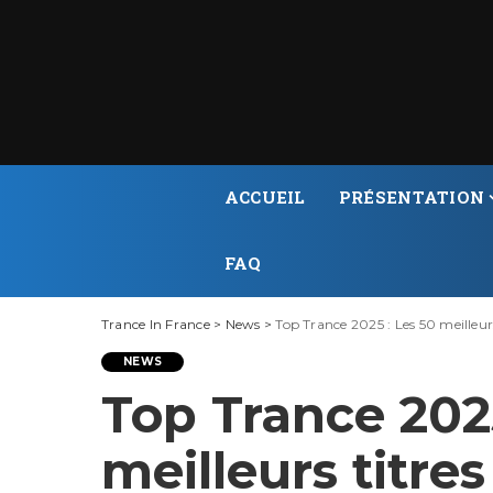
ACCUEIL
PRÉSENTATION
FAQ
Trance In France
>
News
>
Top Trance 2025 : Les 50 meilleur
NEWS
Top Trance 2025
meilleurs titre