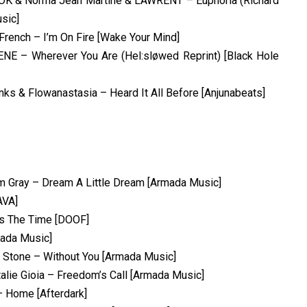
LOK & Norma Jean Martine & LAWRENT – Euphoria (Richard
sic]
rench – I’m On Fire [Wake Your Mind]
IENE – Wherever You Are (Hel:sløwed Reprint) [Black Hole
ks & Flowanastasia – Heard It All Before [Anjunabeats]
m Gray – Dream A Little Dream [Armada Music]
AVA]
Is The Time [DOOF]
mada Music]
 Stone – Without You [Armada Music]
alie Gioia – Freedom’s Call [Armada Music]
 – Home [Afterdark]