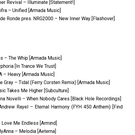
r Revival – Illuminate [Statement!]
ifra – Unified [Armada Music]
n de Ronde pres. NRG2000 – New Inner Way [Flashover]
gs – The Whip [Armada Music]
phoria [In Trance We Trust]
OA – Heavy [Armada Music]
e Gray – Tidal (Ferry Corsten Remix) [Armada Music]
sic Takes Me Higher [Subculture]
stina Novelli – When Nobody Cares [Black Hole Recordings]
 Andrew Rayel – Eternal Harmony (FYH 450 Anthem) [Find
– Love Me Endless [Armind]
lyAnna – Melodia [Aeterna]