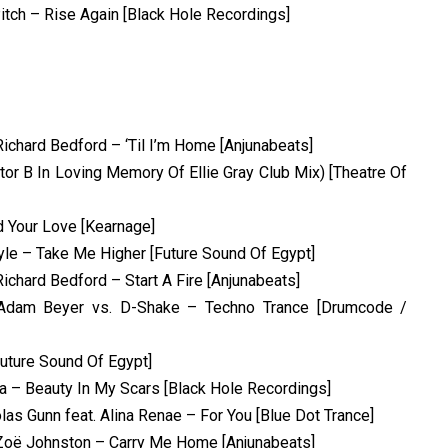
itch – Rise Again [Black Hole Recordings]
ichard Bedford – ‘Til I’m Home [Anjunabeats]
tor B In Loving Memory Of Ellie Gray Club Mix) [Theatre Of
d Your Love [Kearnage]
Tayle – Take Me Higher [Future Sound Of Egypt]
ichard Bedford – Start A Fire [Anjunabeats]
 Adam Beyer vs. D-Shake – Techno Trance [Drumcode /
Future Sound Of Egypt]
na – Beauty In My Scars [Black Hole Recordings]
las Gunn feat. Alina Renae – For You [Blue Dot Trance]
 Zoë Johnston – Carry Me Home [Anjunabeats]