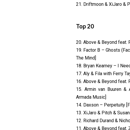
21. Driftmoon & XiJaro & P
Top 20
20. Above & Beyond feat. R
19. Factor B – Ghosts (Fac
The Mind]
18. Bryan Kearney – I Nee
17. Aly & Fila with Ferry 
16. Above & Beyond feat. R
15. Armin van Buuren &
Armada Music]
14. Daxson – Perpetuity [
13. XiJaro & Pitch & Susa
12. Richard Durand & Nicho
11. Above & Beyond feat.