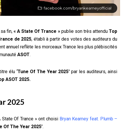
facebook.com/bryankearneyofficial
sa fin,
« A State Of Trance »
publie son très attendu
Top
 Trance de 2025
, établi à partir des votes des auditeurs du
t annuel reflète les morceaux Trance les plus plébiscités
mmunauté
ASOT
.
itre élu
‘
Tune Of The Year 2025′
par les auditeurs, ainsi
op ASOT 2025.
ar 2025
 State Of Trance » ont choisi
Bryan Kearney feat. Plumb –
e Of The Year 2025’
.