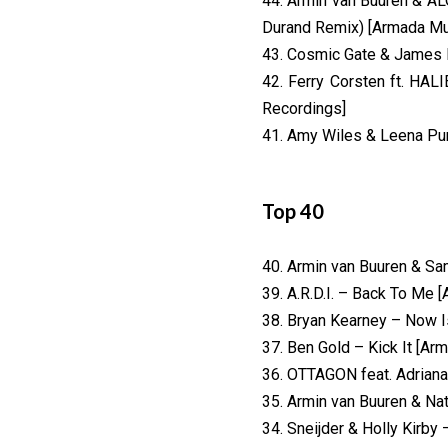
44. Armin van Buuren & A
Durand Remix) [Armada Mu
43. Cosmic Gate & James F
42. Ferry Corsten ft. HAL
Recordings]
41. Amy Wiles & Leena Pun
Top 40
40. Armin van Buuren & Sa
39. A.R.D.I. – Back To Me [
38. Bryan Kearney – Now 
37. Ben Gold – Kick It [Ar
36. OTTAGON feat. Adriana
35. Armin van Buuren & Nat
34. Sneijder & Holly Kirby