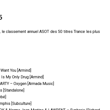
5
, le classement annuel ASOT des 50 titres Trance les plus
 Want You [Armind]
 Is My Only Drug [Armind]
& ARTY – Oxygen [Armada Music]
gs [Standalone]
ebé]
mphis [Subculture]