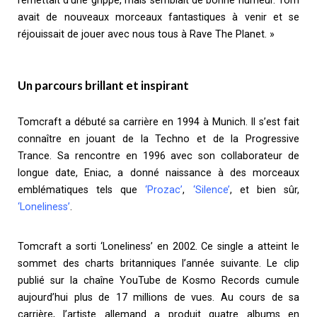
remettait d’une grippe, mais semblait de bonne humeur. Tom
avait de nouveaux morceaux fantastiques à venir et se
réjouissait de jouer avec nous tous à Rave The Planet. »
Un parcours brillant et inspirant
Tomcraft a débuté sa carrière en 1994 à Munich. Il s’est fait
connaître en jouant de la Techno et de la Progressive
Trance. Sa rencontre en 1996 avec son collaborateur de
longue date, Eniac, a donné naissance à des morceaux
emblématiques tels que
‘Prozac’
,
‘Silence’
, et bien sûr,
‘Loneliness’
.
Tomcraft a sorti ‘Loneliness’ en 2002. Ce single a atteint le
sommet des charts britanniques l’année suivante. Le clip
publié sur la chaîne YouTube de Kosmo Records cumule
aujourd’hui plus de 17 millions de vues. Au cours de sa
carrière, l’artiste allemand a produit quatre albums en