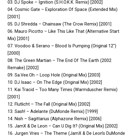
03. DJ Spoke – Ignition (S.H.O.K.K. Remix) [2002]
04. Cosmic Gate – Exploration Of Space (Extended Mix)
[2001]
05. DJ Shredda – Chainsaw (The Crow Remix) [2001]
06. Mauro Picotto – Like This Like That (Alternative Start
Mix) [2001]
07. Voodoo & Serano – Blood Is Pumping (Original 12″)
[2000]
08. The Green Martian – The End Of The Earth (2002
Remake) [2002]
09. Sa.Vee.Oh – Loop Hole (Original Mix) [2003]
10. DJ Isaac – On The Edge (Original Mix) [2002]
11. Kai Tracid – Too Many Times (Warmduscher Remix)
[2001]
12. Flutlicht – The Fall (Original Mix) [2002]
13. Sash! – Adelante (DuMonde Remix) [1999]
14. Nish – Sagittarius (Alphazone Remix) [2006]
15. JamX & De Leon – Can U Dig It? (Original Mix) [2002]
16. Jurgen Vries – The Theme (JamX & De Leon’s DuMonde