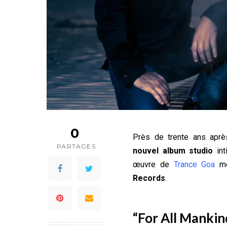
0
Près de trente ans apr
PARTAGES
nouvel album studio
int
œuvre de
Trance Goa
mé
Records
.
“For All Mankind