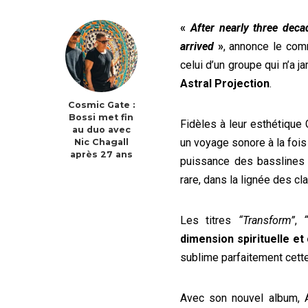
«
After nearly three deca
arrived
»
, annonce le com
celui d’un groupe qui n’a 
Astral Projection
.
Cosmic Gate :
Bossi met fin
Fidèles à leur esthétique
au duo avec
un voyage sonore à la fois
Nic Chagall
après 27 ans
puissance des basslines 
rare, dans la lignée des c
Les titres
“Transform”
,
dimension spirituelle e
sublime parfaitement cett
Avec son nouvel album, A