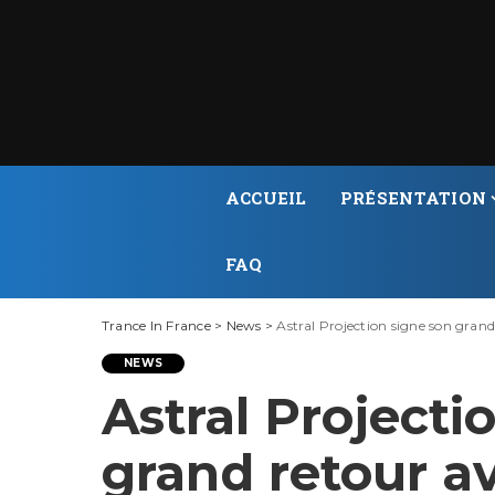
ACCUEIL
PRÉSENTATION
FAQ
Trance In France
>
News
>
Astral Projection signe son grand
NEWS
Astral Projecti
grand retour av