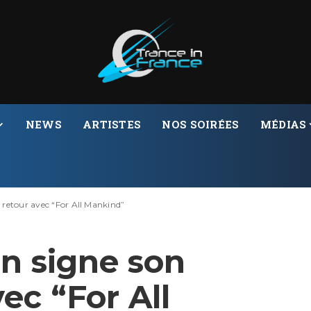
NEWS
ARTISTES
NOS SOIRÉES
MÉDIAS
 retour avec “For All Mankind”
on signe son
ec “For All