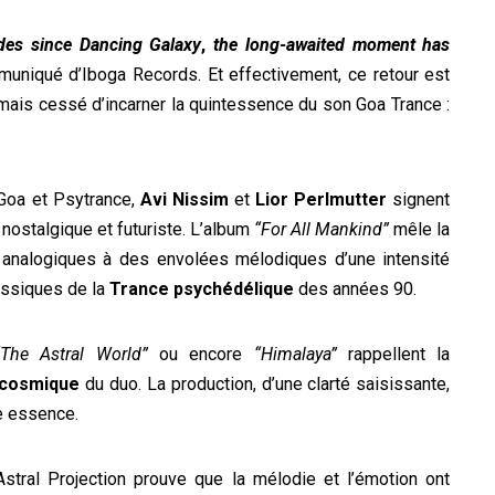
des since
Dancing Galaxy
,
the long-awaited moment has
muniqué d’Iboga Records. Et effectivement, ce retour est
jamais cessé d’incarner la quintessence du son Goa Trance :
 Goa et Psytrance,
Avi Nissim
et
Lior Perlmutter
signent
 nostalgique et futuriste. L’album
“For All Mankind”
mêle la
analogiques à des envolées mélodiques d’une intensité
lassiques de la
Trance psychédélique
des années 90.
“The Astral World”
ou encore
“Himalaya”
rappellent la
t cosmique
du duo. La production, d’une clarté saisissante,
e essence.
stral Projection prouve que la mélodie et l’émotion ont