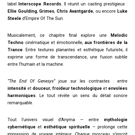
label
Interscope Records
. Il réunit un casting prestigieux :
Ellie Goulding
,
Grimes
,
Chris Avantgarde
, ou encore
Luke
Steele
d’Empire Of The Sun.
Musicalement, ce chapitre final explore une
Melodic
Techno
cinématique et émotionnelle,
aux frontières de la
Trance
. Entre textures planantes et esthétique futuriste, il
exprime une forme de transcendance, une fusion subtile
entre l’humain et la machine.
“The End Of Genesys”
joue sur les contrastes : entre
intensité
et
douceur
,
froideur technologique
et
envolées
harmoniques
. Le tout révèle un sens du détail sonore
remarquable.
Tout l’univers visuel d’Anyma — entre
mythologie
cybernétique
et
esthétique spirituelle
— prolonge cette
impression de voyage intérieur. Chaque morceau s’inscrit